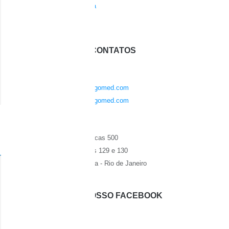
Sem categoria
Software
OUTROS CONTATOS
Emails
contato@codigomed.com
suporte@codigomed.com
Localização
Av. das Américas 500
Bloco 9, Salas 129 e 130
Barra da Tijuca - Rio de Janeiro
CURTA NOSSO FACEBOOK