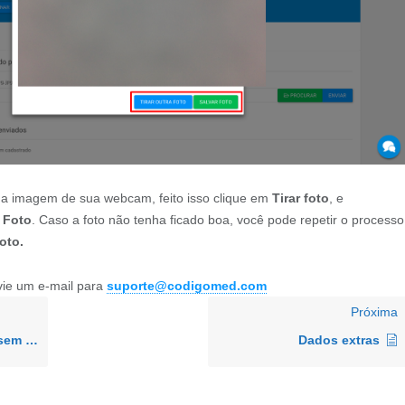
r a imagem de sua webcam, feito isso clique em
Tirar foto
, e
 Foto
. Caso a foto não tenha ficado boa, você pode repetir o processo
oto.
vie um e-mail para
suporte@codigomed.com
Próxima
gendar
Dados extras