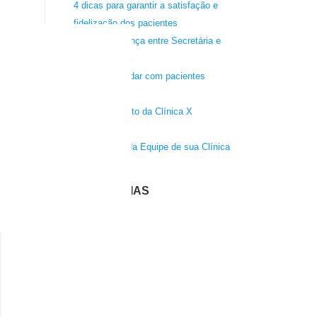
4 dicas para garantir a satisfação e
fidelização dos pacientes
Saiba a diferença entre Secretária e
Recepcionista
Saiba como lidar com pacientes
insatisfeitos:
Relacionamento da Clínica X
Fornecedores
Treinamento da Equipe de sua Clínica
CATEGORIAS
Atendimento
Campanhas
Estrutura
Finanças
Marketing
Propaganda