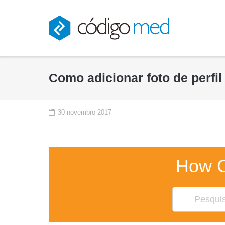
Skip
to
content
Como adicionar foto de perfil
30 novembro 2017
How 