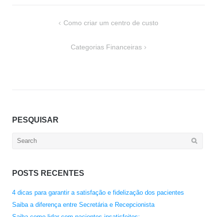
Navegação
Como criar um centro de custo
de
Post
Categorias Financeiras
PESQUISAR
Search
for:
POSTS RECENTES
4 dicas para garantir a satisfação e fidelização dos pacientes
Saiba a diferença entre Secretária e Recepcionista
Saiba como lidar com pacientes insatisfeitos: