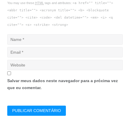
You may use these
HTML
tags and attributes:
<a href="" title="">
<abbr title=""> <acronym title=""> <b> <blockquote
cite=""> <cite> <code> <del datetime=""> <em> <i> <q
cite=""> <s> <strike> <strong>
Salvar meus dados neste navegador para a próxima vez
que eu comentar.