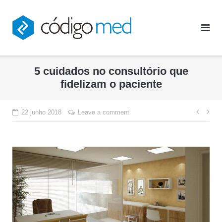
Skip
to
content
5 cuidados no consultório que
fidelizam o paciente
Nave
22 junho 2018
Leave a comment
de
Post