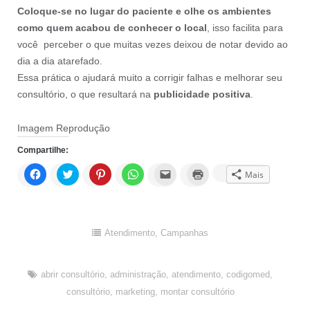
Coloque-se no lugar do paciente e olhe os ambientes
como quem acabou de conhecer o local
, isso facilita para
você perceber o que muitas vezes deixou de notar devido ao
dia a dia atarefado.
Essa prática o ajudará muito a corrigir falhas e melhorar seu
consultório, o que resultará na
publicidade positiva
.
Imagem Reprodução
Compartilhe:
Clique
Clique
Clique
Clique
Clique
Clique
Mais
para
para
para
para
para
para
compartilhar
compartilhar
compartilhar
compartilhar
enviar
imprimir(abre
no
no
no
no
por
em
Facebook(abre
Twitter(abre
Pinterest(abre
WhatsApp(abre
e-
nova
em
em
em
em
mail
janela)
nova
nova
nova
nova
a
janela)
janela)
janela)
janela)
um
Atendimento
,
Campanhas
amigo(abre
em
nova
janela)
abrir consultório
,
administração
,
atendimento
,
codigomed
,
consultório
,
marketing
,
montar consultório